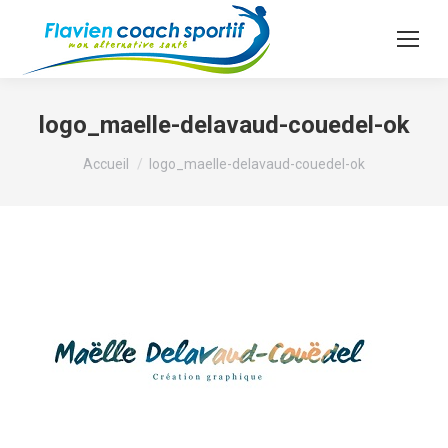
logo_maelle-delavaud-couedel-ok
Vous êtes ici :
Accueil
logo_maelle-delavaud-couedel-ok