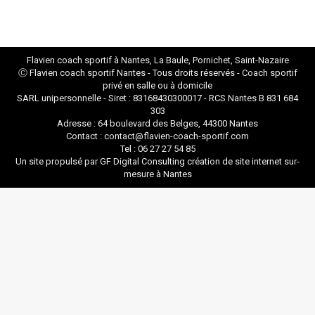
Flavien coach sportif à Nantes, La Baule, Pornichet, Saint-Nazaire
Ⓒ Flavien
coach sportif Nantes
- Tous droits réservés - Coach sportif
privé en salle ou à domicile
SARL unipersonnelle - Siret : 83168430300017 - RCS Nantes B 831 684
303
Adresse : 64 boulevard des Belges, 44300 Nantes
Contact : contact@flavien-coach-sportif.com
Tel : 06 27 27 54 85
Un site propulsé par GF Digital Consulting
création de site internet sur-
mesure à Nantes