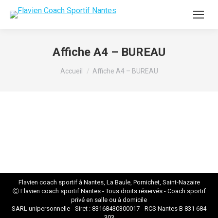
Affiche A4 – BUREAU
Vous êtes ici :
Accueil
Affiche A4 – BUREAU
Flavien coach sportif à Nantes, La Baule, Pornichet, Saint-Nazaire
Ⓒ Flavien
coach sportif Nantes
- Tous droits réservés - Coach sportif
privé en salle ou à domicile
SARL unipersonnelle - Siret : 83168430300017 - RCS Nantes B 831 684
303