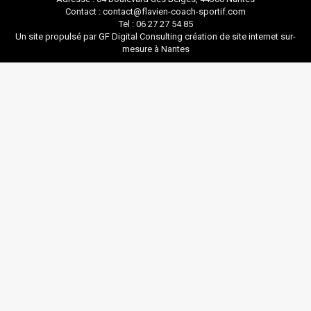
Contact : contact@flavien-coach-sportif.com
Tel : 06 27 27 54 85
Un site propulsé par GF Digital Consulting
création de site internet sur-
mesure à Nantes