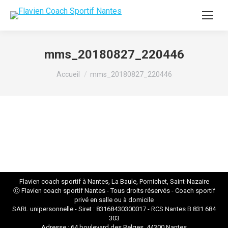
mms_20180827_220446
Vous êtes ici :
Accueil
mms_20180827_220446
Flavien coach sportif à Nantes, La Baule, Pornichet, Saint-Nazaire
Ⓒ Flavien
coach sportif Nantes
- Tous droits réservés - Coach sportif
privé en salle ou à domicile
SARL unipersonnelle - Siret : 83168430300017 - RCS Nantes B 831 684
303
Adresse : 64 boulevard des Belges, 44300 Nantes