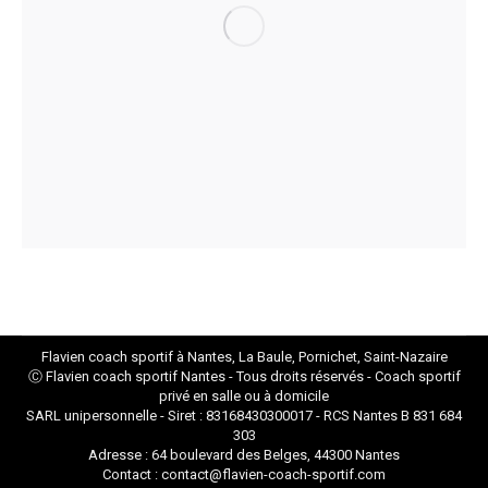
Flavien coach sportif à Nantes, La Baule, Pornichet, Saint-Nazaire
Ⓒ Flavien
coach sportif Nantes
- Tous droits réservés - Coach sportif
privé en salle ou à domicile
SARL unipersonnelle - Siret : 83168430300017 - RCS Nantes B 831 684
303
Adresse : 64 boulevard des Belges, 44300 Nantes
Contact : contact@flavien-coach-sportif.com