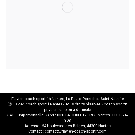
Flavien coach sportif à Nantes, La Baule, Pornichet, Saint-Nazaire
Ⓒ Flavien
coach sportif Nantes
- Tous droits réservés - Coach sportif
privé en salle ou à domicile
SARL unipersonnelle - Siret : 83168430300017 - RCS Nantes B 831 684
303
Adresse : 64 boulevard des Belges, 44300 Nantes
Contact : contact@flavien-coach-sportif.com