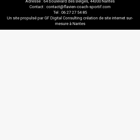
Adresse : 64 boulevard des Belges, 44300 Nantes
Contact : contact@flavien-coach-sportif.com
Tel : 06 27 27 54 85
Un site propulsé par GF Digital Consulting
création de site internet sur-
mesure à Nantes